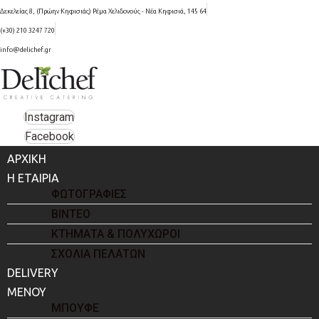
Δεκελείας 8, (Πρώην Κηφισιάς) Ρέμα Χελιδονούς - Νέα Κηφισιά, 145 64
(+30) 210 3247 720
info@delichef.gr
Instagram
Facebook
ΑΡΧΙΚΗ
Η ΕΤΑΙΡΙΑ
ΦΩΤΟΓΡΑΦΙΕΣ
ΒΙΝΤΕΟ
ΚΤΗΜΑΤΑ & ΠΟΛΥΧΩΡΟΙ
ΣΧΟΛΙΑ ΠΕΛΑΤΩΝ
DELIVERY
ΜΕΝΟΥ
ΜΠΟΥΦΕ